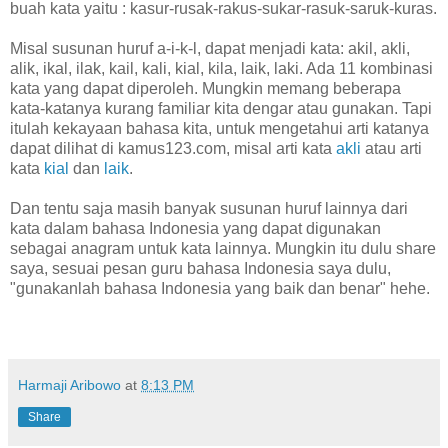
buah kata yaitu : kasur-rusak-rakus-sukar-rasuk-saruk-kuras.
Misal susunan huruf a-i-k-l, dapat menjadi kata: akil, akli,
alik, ikal, ilak, kail, kali, kial, kila, laik, laki. Ada 11 kombinasi
kata yang dapat diperoleh. Mungkin memang beberapa
kata-katanya kurang familiar kita dengar atau gunakan. Tapi
itulah kekayaan bahasa kita, untuk mengetahui arti katanya
dapat dilihat di kamus123.com, misal arti kata
akli
atau arti
kata
kial
dan
laik
.
Dan tentu saja masih banyak susunan huruf lainnya dari
kata dalam bahasa Indonesia yang dapat digunakan
sebagai anagram untuk kata lainnya. Mungkin itu dulu share
saya, sesuai pesan guru bahasa Indonesia saya dulu,
"gunakanlah bahasa Indonesia yang baik dan benar" hehe.
Harmaji Aribowo
at
8:13 PM
Share