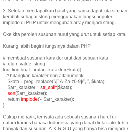
3. Setelah mendapatkan hasil yang sama dapat kita simpan
kembali sebagai string menggunakan fungsi populer
implode di PHP untuk mengubah array menjadi string.
Oke kita peroleh susunan huruf yang urut untuk setiap kata.
Kurang lebih begini fungsinya dalam PHP
// membuat susunan karakter urut dari sebuah kata
// return value: string
function buat_urutan_karakter($kata){
// hilangkan karakter non alfanumerik
$kata = preg_replace("/[^A-Za-z0-9]/", '', $kata);
$arr_karakter =
str_split
($kata);
sort
($arr_karakter);
return
implode
('-',$arr_karakter);
}
Cukup menarik, ternyata ada sebuah susunan huruf di
dalam kamus bahasa Indonesia yang dapat diutak-atik lebih
banyak dari susunan A-K-R-S-U yang hanya bisa menjadi 7