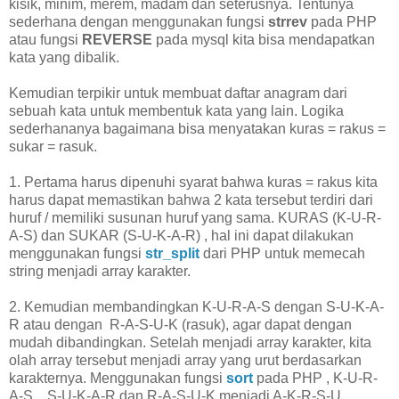
kisik, minim, merem, madam dan seterusnya. Tentunya
sederhana dengan menggunakan fungsi
strrev
pada PHP
atau fungsi
REVERSE
pada mysql kita bisa mendapatkan
kata yang dibalik.
Kemudian terpikir untuk membuat daftar anagram dari
sebuah kata untuk membentuk kata yang lain. Logika
sederhananya bagaimana bisa menyatakan kuras = rakus =
sukar = rasuk.
1. Pertama harus dipenuhi syarat bahwa kuras = rakus kita
harus dapat memastikan bahwa 2 kata tersebut terdiri dari
huruf / memiliki susunan huruf yang sama. KURAS (K-U-R-
A-S) dan SUKAR (S-U-K-A-R) , hal ini dapat dilakukan
menggunakan fungsi
str_split
dari PHP untuk memecah
string menjadi array karakter.
2. Kemudian membandingkan K-U-R-A-S dengan S-U-K-A-
R atau dengan R-A-S-U-K (rasuk), agar dapat dengan
mudah dibandingkan. Setelah menjadi array karakter, kita
olah array tersebut menjadi array yang urut berdasarkan
karakternya. Menggunakan fungsi
sort
pada PHP , K-U-R-
A-S , S-U-K-A-R dan R-A-S-U-K menjadi A-K-R-S-U