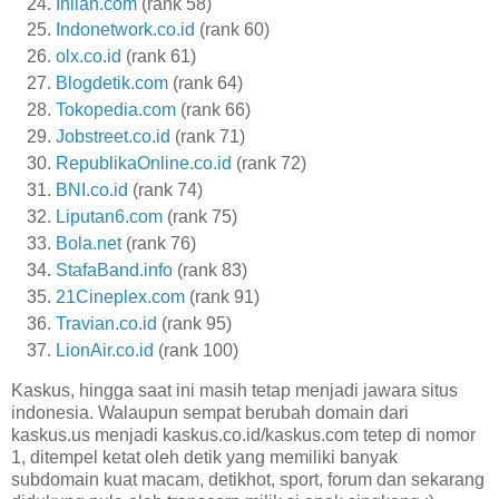
Inilah.com
(rank 58)
Indonetwork.co.id
(rank 60)
olx.co.id
(rank 61)
Blogdetik.com
(rank 64)
Tokopedia.com
(rank 66)
Jobstreet.co.id
(rank 71)
RepublikaOnline.co.id
(rank 72)
BNI.co.id
(rank 74)
Liputan6.com
(rank 75)
Bola.net
(rank 76)
StafaBand.info
(rank 83)
21Cineplex.com
(rank 91)
Travian.co.id
(rank 95)
LionAir.co.id
(rank 100)
Kaskus, hingga saat ini masih tetap menjadi jawara situs
indonesia. Walaupun sempat berubah domain dari
kaskus.us menjadi kaskus.co.id/kaskus.com tetep di nomor
1, ditempel ketat oleh detik yang memiliki banyak
subdomain kuat macam, detikhot, sport, forum dan sekarang