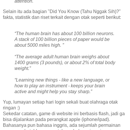
attention.
Selain itu ada bagian "Did You Know (Tahu Nggak Sih)?"
fakta, statistik dan riset terkait dengan otak seperti berikut:
“The human brain has about 100 billion neurons.
A stack of 100 billion pieces of paper would be
about 5000 miles high. ”
“The average adult human brain weighs about
1400 grams (3 pounds), or about 2% of total body
weight.”
“Learning new things - like a new language, or
how to play an instrument - keeps your brain
active and might help you stay sharp.”
Yup, lumayan setiap hari login sekali buat olahraga otak
ringan :)
Sekedar catatan, game di website ini berbasis flash, jadi ga
bisa dijalankan pada perangkat apple (iphone/ipad).
Bahasanya pun bahasa inggris, ada sejumlah permainan