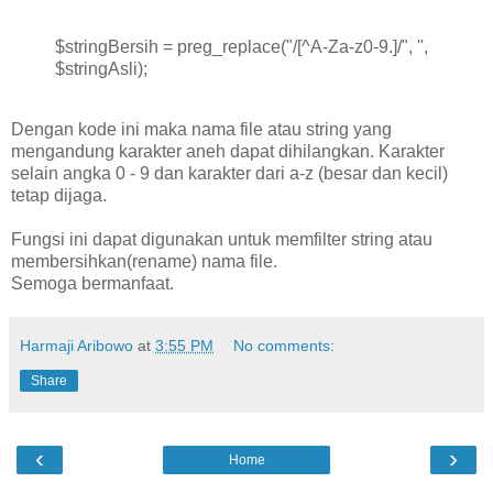
$stringBersih = preg_replace("/[^A-Za-z0-9.]/", '',
$stringAsli);
Dengan kode ini maka nama file atau string yang
mengandung karakter aneh dapat dihilangkan. Karakter
selain angka 0 - 9 dan karakter dari a-z (besar dan kecil)
tetap dijaga.
Fungsi ini dapat digunakan untuk memfilter string atau
membersihkan(rename) nama file.
Semoga bermanfaat.
Harmaji Aribowo
at
3:55 PM
No comments:
Share
‹
›
Home