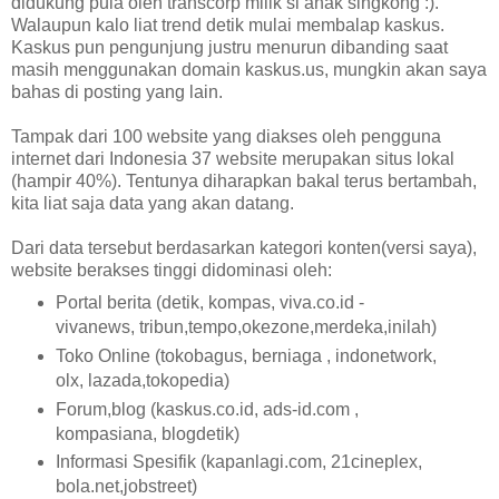
didukung pula oleh transcorp milik si anak singkong :).
Walaupun kalo liat trend detik mulai membalap kaskus.
Kaskus pun pengunjung justru menurun dibanding saat
masih menggunakan domain kaskus.us, mungkin akan saya
bahas di posting yang lain.
Tampak dari 100 website yang diakses oleh pengguna
internet dari Indonesia 37 website merupakan situs lokal
(hampir 40%). Tentunya diharapkan bakal terus bertambah,
kita liat saja data yang akan datang.
Dari data tersebut berdasarkan kategori konten(versi saya),
website berakses tinggi didominasi oleh:
Portal berita (detik, kompas, viva.co.id -
vivanews, tribun,tempo,okezone,merdeka,inilah)
Toko Online (tokobagus, berniaga , indonetwork,
olx, lazada,tokopedia)
Forum,blog (kaskus.co.id, ads-id.com ,
kompasiana, blogdetik)
Informasi Spesifik (kapanlagi.com, 21cineplex,
bola.net,jobstreet)