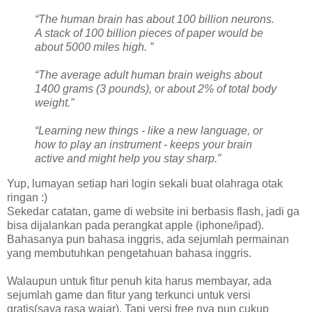
“The human brain has about 100 billion neurons.
A stack of 100 billion pieces of paper would be
about 5000 miles high. ”
“The average adult human brain weighs about
1400 grams (3 pounds), or about 2% of total body
weight.”
“Learning new things - like a new language, or
how to play an instrument - keeps your brain
active and might help you stay sharp.”
Yup, lumayan setiap hari login sekali buat olahraga otak
ringan :)
Sekedar catatan, game di website ini berbasis flash, jadi ga
bisa dijalankan pada perangkat apple (iphone/ipad).
Bahasanya pun bahasa inggris, ada sejumlah permainan
yang membutuhkan pengetahuan bahasa inggris.
Walaupun untuk fitur penuh kita harus membayar, ada
sejumlah game dan fitur yang terkunci untuk versi
gratis(saya rasa wajar). Tapi versi free nya pun cukup