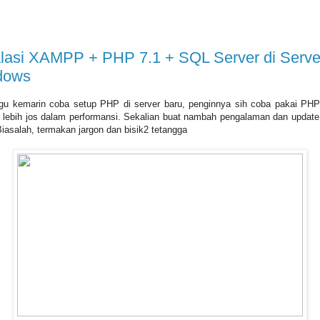
alasi XAMPP + PHP 7.1 + SQL Server di Serve
dows
u kemarin coba setup PHP di server baru, penginnya sih coba pakai PH
 lebih jos dalam performansi. Sekalian buat nambah pengalaman dan updat
 Biasalah, termakan jargon dan bisik2 tetangga