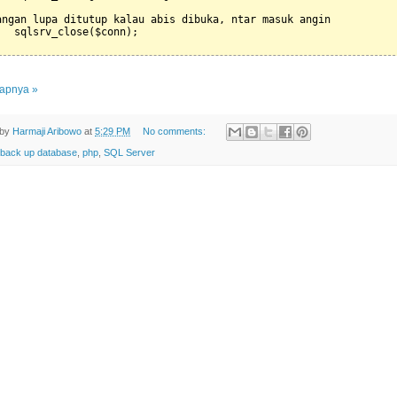
angan lupa ditutup kalau abis dibuka, ntar masuk angin

   sqlsrv_close($conn); 
apnya »
 by
Harmaji Aribowo
at
5:29 PM
No comments:
back up database
,
php
,
SQL Server