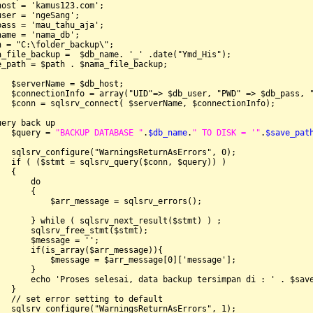
host = 'kamus123.com';

user = 'ngeSang';

pass = 'mau_tahu_aja';

name = 'nama_db';

h = "C:\folder_backup\";

a_file_backup =  $db_name. '_' .date("Ymd_His");

e_path = $path . $nama_file_backup;

   $serverName = $db_host;

   $connectionInfo = array("UID"=> $db_user, "PWD" => $db_pass, "
   $conn = sqlsrv_connect( $serverName, $connectionInfo);

ery back up

   $query = 
"BACKUP DATABASE "
.
$db_name
.
" TO DISK = '"
.
$save_pat
   sqlsrv_configure("WarningsReturnAsErrors", 0);

   if ( ($stmt = sqlsrv_query($conn, $query)) )

  {

      do

      {

           $arr_message = sqlsrv_errors();

       } while ( sqlsrv_next_result($stmt) ) ;

       sqlsrv_free_stmt($stmt);

       $message = '';

       if(is_array($arr_message)){

           $message = $arr_message[0]['message'];

      }

       echo 'Proses selesai, data backup tersimpan di : ' . $save
  }

   // set error setting to default

   sqlsrv_configure("WarningsReturnAsErrors", 1);
