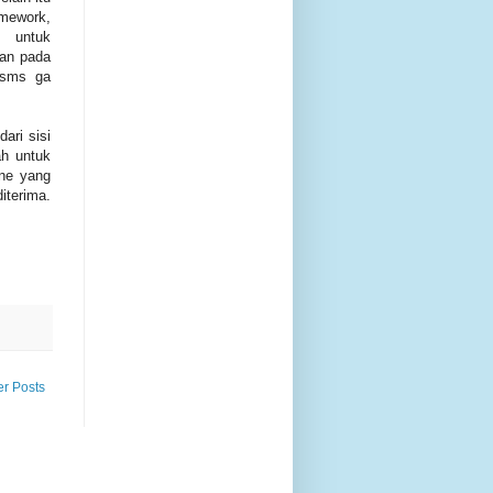
amework,
i untuk
gan pada
, sms ga
ari sisi
ah untuk
ine yang
iterima.
er Posts