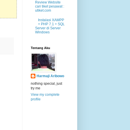
Review Website
cari tiket pesawat :
utiket.com
Instalasi XAMPP
+ PHP 7.1 + SQL
Server di Server
Windows
Tentang Aku
Harmaji Aribowo
nothing special, just
try me
View my complete
profile