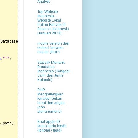
Analyst
Top Website
Indonesia -
Website Lokal
Paling Banyak di
Akses di Indonesia
[Januari 2013]
Database"=> $db_name);

mobile version dan
deteksi browser
mobile (PHP)
h
.
"'"
;

Statistik Menarik
Penduduk
Indonesia (Tanggal
Lahir dan Jenis
Kelamin)
PHP -
Menghilangkan
karakter bukan
huruf dan angka
(non
alphanumeric)
Buat apple ID
_path;

tanpa kartu kredit
(Iphone / Ipad)