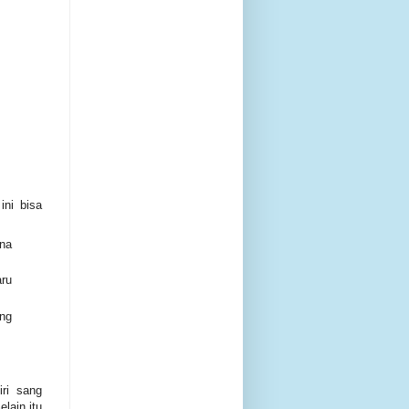
ni bisa
una
ru
ang
iri sang
lain itu