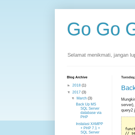
Go Go G
Selamat menikmati, jangan lu
Blog Archive
Tuesday,
►
2018
(1)
Back
▼
2017
(3)
▼
March
(3)
Mungkin
Back Up MS
server),
SQL Server
query2 
database via
PHP
Instalasi XAMPP
+ PHP 7.1 +
 func
SQL Server
 // se