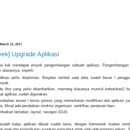
March 12, 2017
yek] Upgrade Aplikasi
pa kali mendapat proyek pengembangan sebuah aplikasi. Pengembangan i
 alasannya, seperti:
likasi perlu dioptimasi. Berjalan lambat saat data sudah besar / pengg
anyak.
da fitur yang perlu ditambahkan, memang biasanya muncul kebutuhan2 ba
at aplikasi sudah digunakan.
rubahan aturan / bisnis proses yang memerlukan modifikasi dari aplikasi y
a. Misal ada perubahan struktur organisasi, workflow, peraturan baru.
rbaikan tampilan, layout, navigasi (GUI)
salah kalau aplikasi dibuat sudah lama, dengan framework buatan send
er awal dan minim(kalau sungkan menyebut tidak ada) dokumentasi teknis. Se