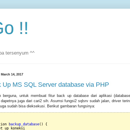
o !!
pa tersenyum ^^
 March 14, 2017
 Up MS SQL Server database via PHP
 berguna, untuk membuat fitur back up database dari aplikasi (databas
 dapetnya juga dari cari2 sih. Asumsi fungsi2 sqlsrv sudah jalan, driver teri
juga sudah bisa dieksekusi. Berikut gambaran fungsinya:
tion 
backup_database
() {

t up koneksi
