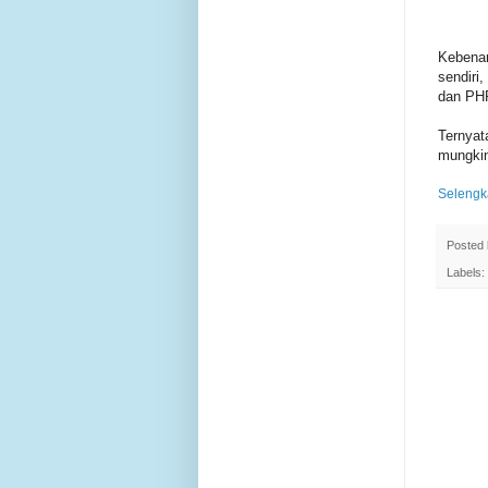
Kebenar
sendiri
dan PHP
Ternya
mungkin
Selengk
Posted
Labels: