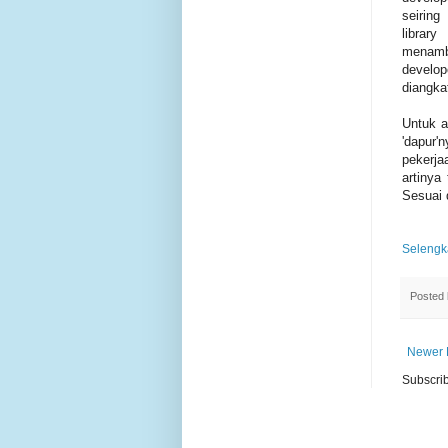
seiring
librar
menamba
develop
diangkat
Untuk a
'dapur'
pekerja
artinya
Sesuai d
Selengk
Posted
Newer 
Subscrib