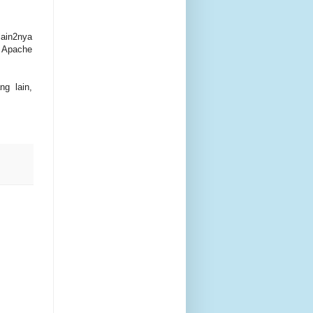
lain2nya
a Apache
g lain,