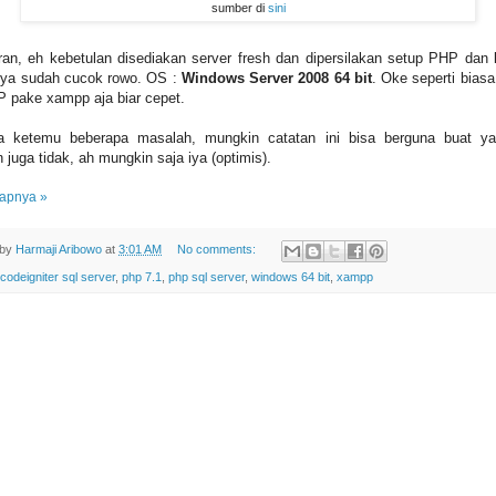
sumber di
sini
an, eh kebetulan disediakan server fresh dan dipersilakan setup PHP dan 
, ya sudah cucok rowo. OS :
Windows Server 2008 64 bit
. Oke seperti bias
 pake xampp aja biar cepet.
ta ketemu beberapa masalah, mungkin catatan ini bisa berguna buat yan
 juga tidak, ah mungkin saja iya (optimis).
apnya »
 by
Harmaji Aribowo
at
3:01 AM
No comments:
codeigniter sql server
,
php 7.1
,
php sql server
,
windows 64 bit
,
xampp