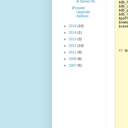
di Server W...
 $db_
 $db_
[Proyek]
 $db_
Upgrade
 $db_
Aplikasi
 $pat
 $nam
►
2016
(10)
 $sav
►
2014
(1)
     
     
►
2013
(3)
     
►
2012
(10)
 // qu
►
2011
(9)
     
►
2008
(8)
     
►
2007
(6)
     
      
      
      
     
     
     
     
     
     
      
     
      
     
     