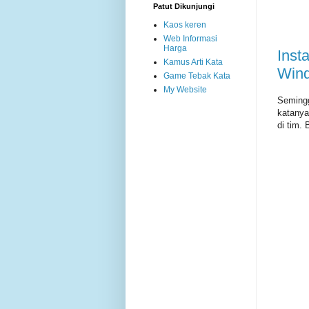
Patut Dikunjungi
Kaos keren
Web Informasi
Harga
Inst
Kamus Arti Kata
Win
Game Tebak Kata
My Website
Semingg
katanya
di tim.