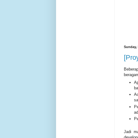
Sunday, 
[Pro
Bebera
beragam
Ap
b
A
sa
Pe
ad
Pe
Jadi ma
develop