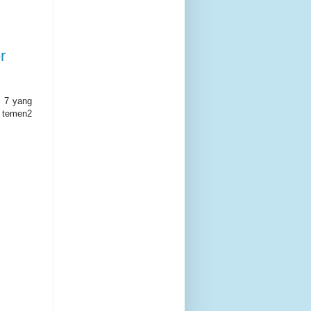
r
P 7 yang
e temen2