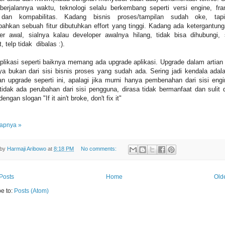
 berjalannya waktu, teknologi selalu berkembang seperti versi engine, fr
y dan kompabilitas. Kadang bisnis proses/tampilan sudah oke, tap
hkan sebuah fitur dibutuhkan effort yang tinggi. Kadang ada ketergantun
er awal, sialnya kalau developer awalnya hilang, tidak bisa dihubungi
, telp tidak dibalas :).
plikasi seperti baiknya memang ada upgrade aplikasi. Upgrade dalam artian d
nya bukan dari sisi bisnis proses yang sudah ada. Sering jadi kendala adal
an upgrade seperti ini, apalagi jika murni hanya pembenahan dari sisi eng
 tidak ada perubahan dari sisi pengguna, dirasa tidak bermanfaat dan sulit d
engan slogan "If it ain't broke, don't fix it"
apnya »
 by
Harmaji Aribowo
at
8:18 PM
No comments:
Posts
Home
Old
e to:
Posts (Atom)