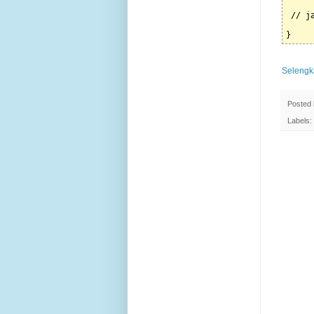
 // j
     
}
Selengk
Posted
Labels: