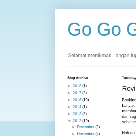
Go Go G
Selamat menikmati, jangan lu
Blog Archive
Tuesday,
►
2018
(1)
Revi
►
2017
(3)
Booking
►
2016
(10)
banyak 
►
2014
(1)
memband
►
2013
(3)
dari se
▼
2012
(10)
sebelum
►
December
(2)
Nah ada
►
November
(4)