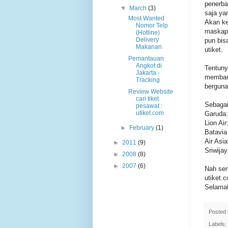
penerba
▼
March
(3)
saja ya
Most Wanted
Akan ke
Nomor Telp
maskapa
(Hotline)
Delivery
pun bis
Makanan
utiket.
Pemantauan
Angkot di
Tentuny
Jakarta -
memband
Tracking
berguna,
Review Website
cari tiket
Sebagai
pesawat :
utiket.com
Garuda:
Lion Air
►
February
(1)
Batavia 
Air Asi
►
2011
(9)
Sriwijay
►
2008
(8)
►
2007
(6)
Nah sem
utiket.
Selamat
Posted
Labels: