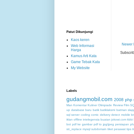
Patut Dikunjungi
Kaos keren
Newer 
Web Informasi
Harga
Subscrib
Kamus Arti Kata
Game Tebak Kata
My Website
Labels
gudangmobil.com
2008
php
Man
Komentar
Kuliner
Olimpiade
Review Film
SQ
up database
baru
batik
batiklaksmi
batman slap
sql server
coding
comic
delivery
detect mobile b
iklan offline
intelegensia buatan
jokowi.com
kbbi
bot
pdf ke gambar
pdf to jpg/jpeg
persiapan
ph
str_replace mysql
subdomain
tiket pesawat
tips
t