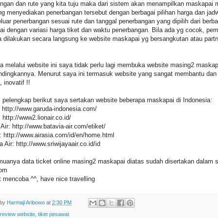
ngan dan rute yang kita tuju maka dari sistem akan menampilkan maskapai
ng menyediakan penerbangan tersebut dengan berbagai pilihan harga dan jadw
luar penerbangan sesuai rute dan tanggal penerbangan yang dipilih dari berba
i dengan variasi harga tiket dan waktu penerbangan. Bila ada yg cocok, pe
a dilakukan secara langsung ke website maskapai yg bersangkutan atau partn
a melalui website ini saya tidak perlu lagi membuka website masing2 maskap
ingkannya. Menurut saya ini termasuk website yang sangat membantu dan
 inovatif !!
 pelengkap berikut saya sertakan website beberapa maskapai di Indonesia:
 http://www.garuda-indonesia.com/
: http://www2.lionair.co.id/
Air: http://www.batavia-air.com/etiket/
a: http://www.airasia.com/id/en/home.html
a Air: http://www.sriwijayaair.co.id/id
uanya data ticket online masing2 maskapai diatas sudah disertakan dalam 
com
 mencoba ^^, have nice travelling
 by
Harmaji Aribowo
at
2:30 PM
review website
,
tiket pesawat