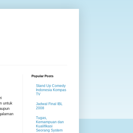
Popular Posts
Stand Up Comedy
Indonesia Kompas
TV
i
n untuk
Jadwal Final IBL
2008
maupun
ngalaman
Tugas,
Kemampuan dan
Kualifikasi
Seorang System