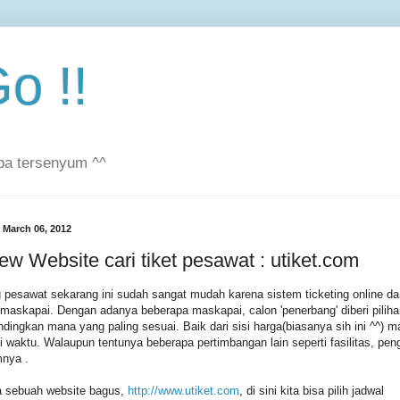
o !!
pa tersenyum ^^
 March 06, 2012
ew Website cari tiket pesawat : utiket.com
 pesawat sekarang ini sudah sangat mudah karena sistem ticketing online dar
maskapai. Dengan adanya beberapa maskapai, calon 'penerbang' diberi piliha
ingkan mana yang paling sesuai. Baik dari sisi harga(biasanya sih ini ^^) 
gi waktu. Walaupun tentunya beberapa pertimbangan lain seperti fasilitas, pe
nya .
 sebuah website bagus,
http://www.utiket.com
, di sini kita bisa pilih jadwal