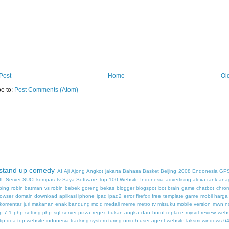
Post
Home
Ol
e to:
Post Comments (Atom)
stand up comedy
AI
Aji
Ajong
Angkot jakarta
Bahasa
Basket
Beijing 2008
Endonesia
GPS
L Server
SUCI kompas tv
Saya
Software
Top 100 Website Indonesia
advertising
alexa rank
ana
ping robin
batman vs robin
bebek goreng
bekas
blogger
blogspot
bot
brain game
chatbot
chro
rowser
domain
download aplikasi iphone ipad ipad2
error firefox
free template
game mobil
harga
komentar juri
makanan enak bandung
mc d
medali
meme
metro tv
mitsuku
mobile version
mwn
n
p 7.1
php setting
php sql server
pizza
regex bukan angka dan huruf
replace mysql
review webs
itip doa
top website indonesia
tracking system
turing
umroh
user agent
website laksmi
windows 64