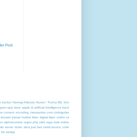
der Post
 tracker
Harmaji Aribowo
Humor / Funny
IBL
Iron
gram
app store
apple id
artificial intelligence
back
me content encoding
clearsyntax.com
codeigniter
 domain jokowi
hotline
iklan digital
iklan online vs
on alphanumeric regex php
olah raga otak
online
ite
server down
situs jual beli mobil
source code
 bit
xampp