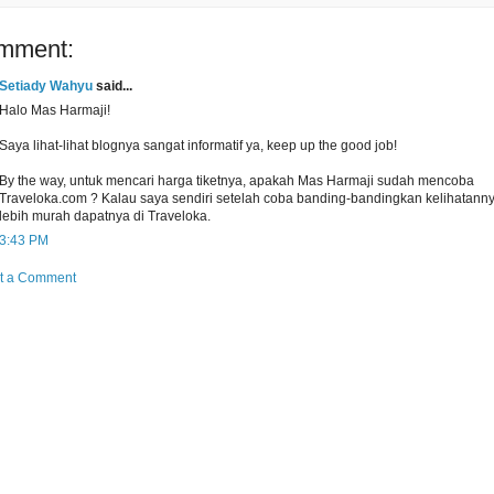
mment:
Setiady Wahyu
said...
Halo Mas Harmaji!
Saya lihat-lihat blognya sangat informatif ya, keep up the good job!
By the way, untuk mencari harga tiketnya, apakah Mas Harmaji sudah mencoba
Traveloka.com ? Kalau saya sendiri setelah coba banding-bandingkan kelihatann
lebih murah dapatnya di Traveloka.
3:43 PM
t a Comment