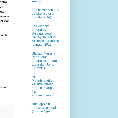
Analyst
 mana
al.
mobile version dan
gai
deteksi browser
mesanan
mobile (PHP)
er dari
Top Website
Indonesia -
Website Lokal
ai dan
Paling Banyak di
Akses di Indonesia
[Januari 2013]
Statistik Menarik
Penduduk
Indonesia (Tanggal
Lahir dan Jenis
Kelamin)
PHP -
Menghilangkan
karakter bukan
sistem
huruf dan angka
(non
alphanumeric)
Buat apple ID
tanpa kartu kredit
(Iphone / Ipad)