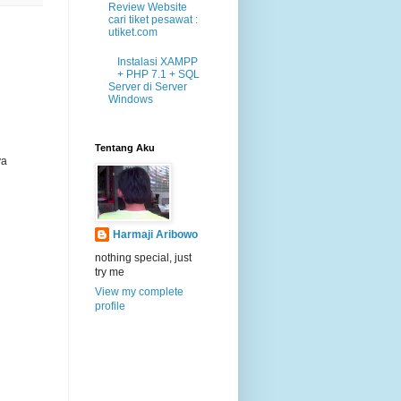
Review Website
cari tiket pesawat :
utiket.com
Instalasi XAMPP
+ PHP 7.1 + SQL
Server di Server
Windows
Tentang Aku
ya
Harmaji Aribowo
nothing special, just
try me
View my complete
profile