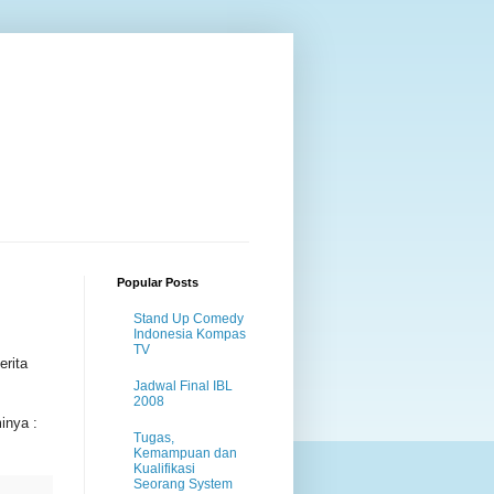
Popular Posts
Stand Up Comedy
Indonesia Kompas
TV
erita
Jadwal Final IBL
2008
inya :
Tugas,
Kemampuan dan
Kualifikasi
Seorang System