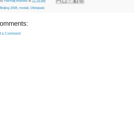
 by
Harmaji Aribowo
at
12:16 AM
Beijing 2008
,
medali
,
Olimpiade
comments:
t a Comment