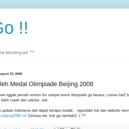
o !!
pa tersenyum ^^
August 15, 2008
leh Medal Olimpiade Beijing 2008
w nggak pernah nonton tivi sampe event olimpiade ga berasa, cuman liat2 b
- lebih cepet dari sekilas .red-
u update Indonesia dah dapet berapa medali... ngandalin liat dari website resm
n.beijing2008.cn/
Gimana nie, kok ga nambah2 :( ??