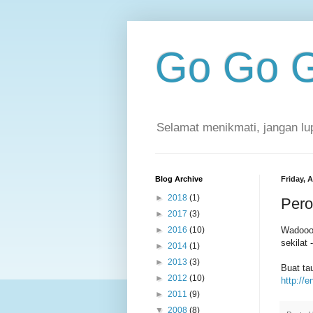
Go Go G
Selamat menikmati, jangan lu
Blog Archive
Friday, 
►
2018
(1)
Pero
►
2017
(3)
Wadoooo
►
2016
(10)
sekilat 
►
2014
(1)
►
2013
(3)
Buat ta
►
2012
(10)
http://e
►
2011
(9)
▼
2008
(8)