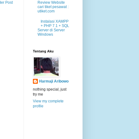
Review Website
der Post
cari tiket pesawat :
utiket.com
Instalasi XAMPP
+ PHP 7.1 + SQL
Server di Server
Windows
Tentang Aku
Harmaji Aribowo
nothing special, just
try me
View my complete
profile