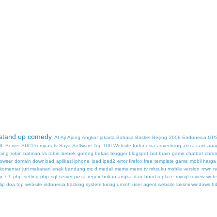
stand up comedy
AI
Aji
Ajong
Angkot jakarta
Bahasa
Basket
Beijing 2008
Endonesia
GPS
L Server
SUCI kompas tv
Saya
Software
Top 100 Website Indonesia
advertising
alexa rank
ana
ping robin
batman vs robin
bebek goreng
bekas
blogger
blogspot
bot
brain game
chatbot
chro
rowser
domain
download aplikasi iphone ipad ipad2
error firefox
free template
game mobil
harga
komentar juri
makanan enak bandung
mc d
medali
meme
metro tv
mitsuku
mobile version
mwn
n
p 7.1
php setting
php sql server
pizza
regex bukan angka dan huruf
replace mysql
review webs
itip doa
top website indonesia
tracking system
turing
umroh
user agent
website laksmi
windows 64