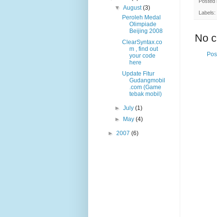
Posted
▼
August
(3)
Labels:
Peroleh Medal
Olimpiade
Beijing 2008
No 
ClearSyntax.co
m , find out
Pos
your code
here
Update Fitur
Gudangmobil
.com (Game
tebak mobil)
►
July
(1)
►
May
(4)
►
2007
(6)