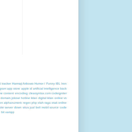
 tracker
Harmaji Aribowo
Humor / Funny
IBL
Iron
gram
app store
apple id
artificial intelligence
back
me content encoding
clearsyntax.com
codeigniter
 domain jokowi
hotline
iklan digital
iklan online vs
on alphanumeric regex php
olah raga otak
online
ite
server down
situs jual beli mobil
source code
 bit
xampp