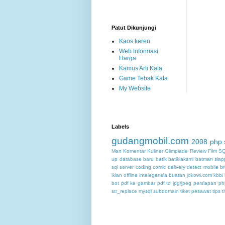
Patut Dikunjungi
Kaos keren
Web Informasi
Harga
Kamus Arti Kata
Game Tebak Kata
My Website
Labels
gudangmobil.com
2008
php
Man
Komentar
Kuliner
Olimpiade
Review Film
SQ
up database
baru
batik
batiklaksmi
batman slap
sql server
coding
comic
delivery
detect mobile b
iklan offline
intelegensia buatan
jokowi.com
kbbi
bot
pdf ke gambar
pdf to jpg/jpeg
persiapan
ph
str_replace mysql
subdomain
tiket pesawat
tips
t