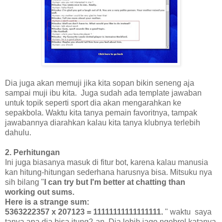
Dia juga akan memuji jika kita sopan bikin seneng aja
sampai muji ibu kita. Juga sudah ada template jawaban
untuk topik seperti sport dia akan mengarahkan ke
sepakbola. Waktu kita tanya pemain favoritnya, tampak
jawabannya diarahkan kalau kita tanya klubnya terlebih
dahulu.
2. Perhitungan
Ini juga biasanya masuk di fitur bot, karena kalau manusia
kan hitung-hitungan sederhana harusnya bisa. Mitsuku nya
sih bilang "
I can try but I'm better at chatting than
working out sums.
Here is a strange sum:
5363222357 x 207123 = 11111111111111111.
" waktu saya
tanya apa dia bisa itung2-an. Dia lebih jago ngobrol katanya