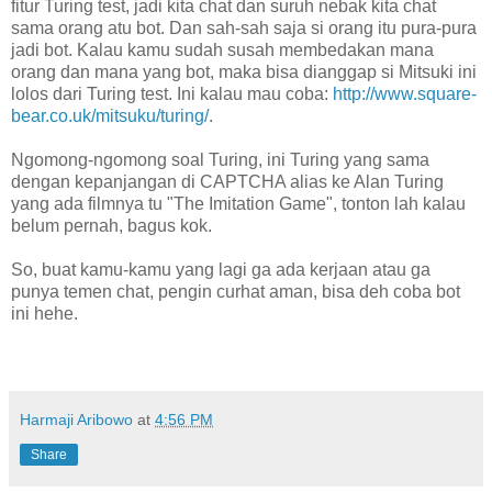
fitur Turing test, jadi kita chat dan suruh nebak kita chat
sama orang atu bot. Dan sah-sah saja si orang itu pura-pura
jadi bot. Kalau kamu sudah susah membedakan mana
orang dan mana yang bot, maka bisa dianggap si Mitsuki ini
lolos dari Turing test. Ini kalau mau coba:
http://www.square-
bear.co.uk/mitsuku/turing/
.
Ngomong-ngomong soal Turing, ini Turing yang sama
dengan kepanjangan di CAPTCHA alias ke Alan Turing
yang ada filmnya tu "The Imitation Game", tonton lah kalau
belum pernah, bagus kok.
So, buat kamu-kamu yang lagi ga ada kerjaan atau ga
punya temen chat, pengin curhat aman, bisa deh coba bot
ini hehe.
Harmaji Aribowo
at
4:56 PM
Share