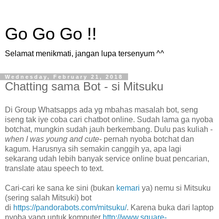
Go Go Go !!
Selamat menikmati, jangan lupa tersenyum ^^
Wednesday, February 21, 2018
Chatting sama Bot - si Mitsuku
Di Group Whatsapps ada yg mbahas masalah bot, seng
iseng tak iye coba cari chatbot online. Sudah lama ga nyoba
botchat, mungkin sudah jauh berkembang. Dulu pas kuliah -
when I was young and cute
- pernah nyoba botchat dan
kagum. Harusnya sih semakin canggih ya, apa lagi
sekarang udah lebih banyak service online buat pencarian,
translate atau speech to text.
Cari-cari ke sana ke sini (bukan
kemari
ya) nemu si Mitsuku
(sering salah Mitsuki) bot
di
https://pandorabots.com/mitsuku/
. Karena buka dari laptop
nyoba yang untuk komputer
http://www.square-